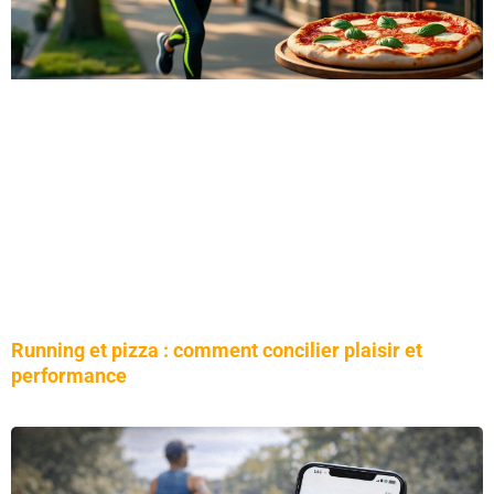
Running et pizza : comment concilier plaisir et
performance