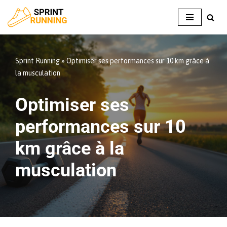
Aller
au
contenu
Sprint Running
»
Optimiser ses performances sur 10 km grâce à
la musculation
Optimiser ses
performances sur 10
km grâce à la
musculation